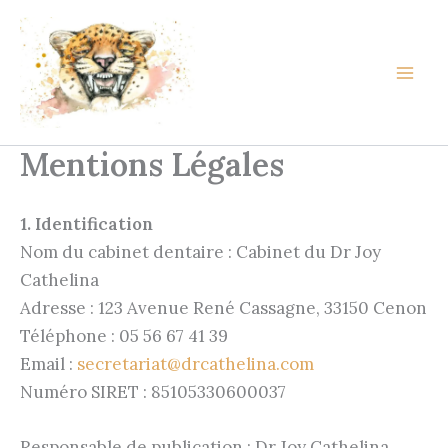
Aller
au
contenu
Mentions Légales
1. Identification
Nom du cabinet dentaire : Cabinet du Dr Joy
Cathelina
Adresse : 123 Avenue René Cassagne, 33150 Cenon
Téléphone : 05 56 67 41 39
Email :
secretariat@drcathelina.com
Numéro SIRET : 85105330600037
Responsable de publication : Dr Joy Cathelina